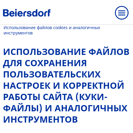
Главная
-
Использование файлов cookies и аналогичных
инструментов
ИСПОЛЬЗОВАНИЕ ФАЙЛОВ
ДЛЯ СОХРАНЕНИЯ
НАША ДЕЯТЕЛЬНОСТЬ
ПОЛЬЗОВАТЕЛЬСКИХ
НАШИ БРЕНДЫ
ВАЖНЕЙШИЕ ПРИНЦИПЫ
НАСТРОЕК И КОРРЕКТНОЙ
БРЕНДЫ
СТРАТЕГИЯ
ИССЛЕДОВАНИЯ КОЖИ
РАБОТЫ САЙТА (КУКИ-
НАШИ ОБЯЗАТЕЛЬСТВА
ФАЙЛЫ) И АНАЛОГИЧНЫХ
Бренды
ИНСТРУМЕНТОВ
ПОЧЕМУ БАЙЕРСДОРФ
ОТВЕТСТВЕННОСТЬ
NIVEA
РАБОТА В БАЙЕРСДОРФ