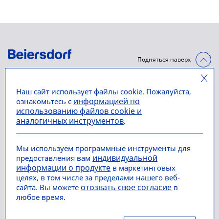
Подняться наверх
НАШИ БРЕНДЫ
О КОМПАНИИ
Наш сайт использует файлы cookie. Пожалуйста,
NIVEA
Использование файлов
информацией по
ознакомьтесь с
использованию файлов cookie и
cookies и аналогичных
аналогичных инструментов
NIVEA MEN
.
инструментов
Eucerin
«Говорите. Нам не все
Мы используем программные инструменты для
равно» — Платформа для
индивидуальной
предоставления вам
информации о продукте
Информирования о
в маркетинговых
целях, в том числе за пределами нашего веб-
Нарушениях
отозвать свое согласие
сайта. Вы можете
в
любое время.
Политика в отношении
обработки персональных